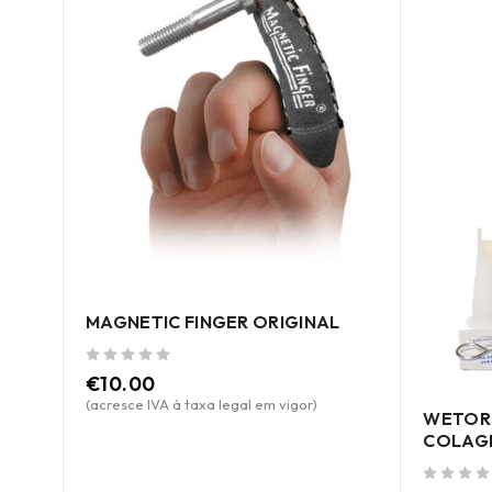
MAGNETIC FINGER ORIGINAL
de 5
€
10.00
(acresce IVA à taxa legal em vigor)
WETOR 
COLAGE
de 5