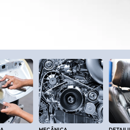
IA
MECÂNICA
DETAILI