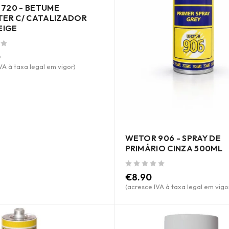
720 - BETUME
TER C/ CATALIZADOR
EIGE
0
VA à taxa legal em vigor)
WETOR 906 - SPRAY DE
PRIMÁRIO CINZA 500ML
de 5
€
8.90
(acresce IVA à taxa legal em vigo