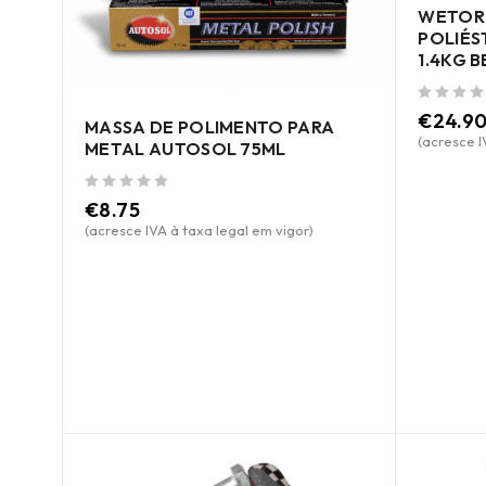
WETOR 
POLIÉS
1.4KG B
de 5
€
24.9
MASSA DE POLIMENTO PARA
(acresce I
METAL AUTOSOL 75ML
de 5
€
8.75
(acresce IVA à taxa legal em vigor)