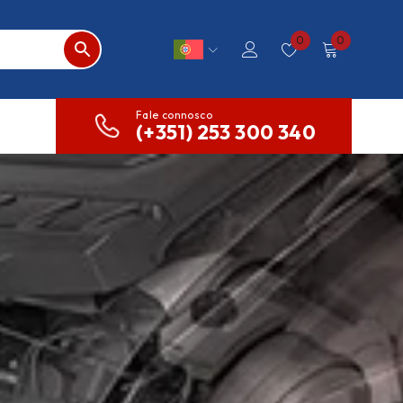
0
0
Fale connosco
(+351) 253 300 340