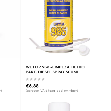
WETOR 986 -LIMPEZA FILTRO
PART. DIESEL SPRAY 500ML
de 5
€
6.88
r)
(acresce IVA à taxa legal em vigor)