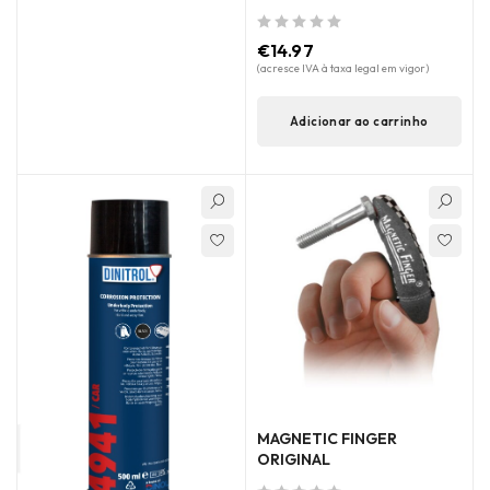
de 5
€
14.97
(acresce IVA à taxa legal em vigor)
Adicionar ao carrinho
MAGNETIC FINGER
ORIGINAL