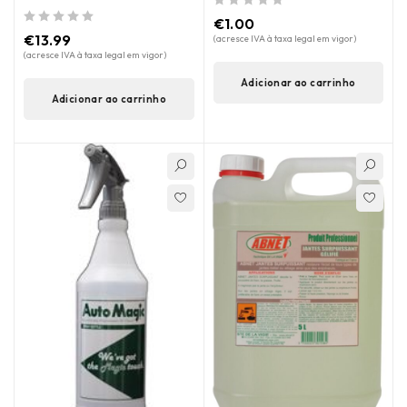
de 5
€
1.00
de 5
€
13.99
(acresce IVA à taxa legal em vigor)
(acresce IVA à taxa legal em vigor)
Adicionar ao carrinho
Adicionar ao carrinho