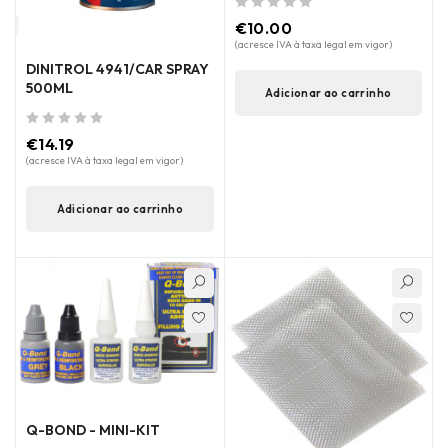
de 5
€
10.00
(acresce IVA à taxa legal em vigor)
DINITROL 4941/CAR SPRAY
500ML
Adicionar ao carrinho
de 5
€
14.19
(acresce IVA à taxa legal em vigor)
Adicionar ao carrinho
Q-BOND - MINI-KIT