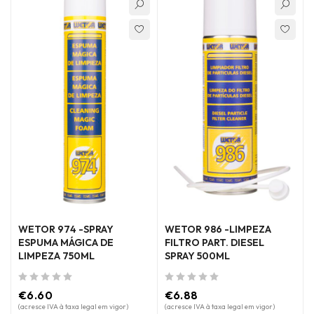
WETOR 974 -SPRAY
WETOR 986 -LIMPEZA
ESPUMA MÁGICA DE
FILTRO PART. DIESEL
LIMPEZA 750ML
SPRAY 500ML
de 5
de 5
€
6.60
€
6.88
(acresce IVA à taxa legal em vigor)
(acresce IVA à taxa legal em vigor)