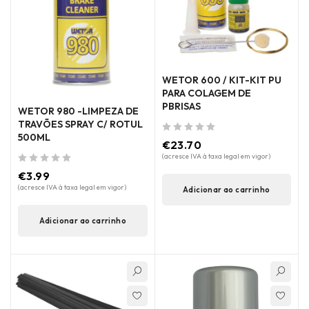
WETOR 600 / KIT-KIT PU
PARA COLAGEM DE
PBRISAS
WETOR 980 -LIMPEZA DE
TRAVÕES SPRAY C/ ROTUL
500ML
de 5
€
23.70
(acresce IVA à taxa legal em vigor)
de 5
€
3.99
(acresce IVA à taxa legal em vigor)
Adicionar ao carrinho
Adicionar ao carrinho