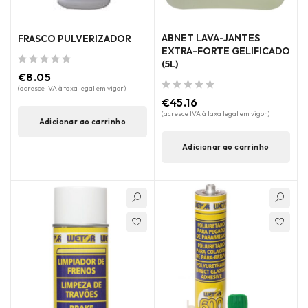
ABNET LAVA-JANTES
FRASCO PULVERIZADOR
EXTRA-FORTE GELIFICADO
(5L)
de 5
€
8.05
(acresce IVA à taxa legal em vigor)
de 5
€
45.16
(acresce IVA à taxa legal em vigor)
Adicionar ao carrinho
Adicionar ao carrinho