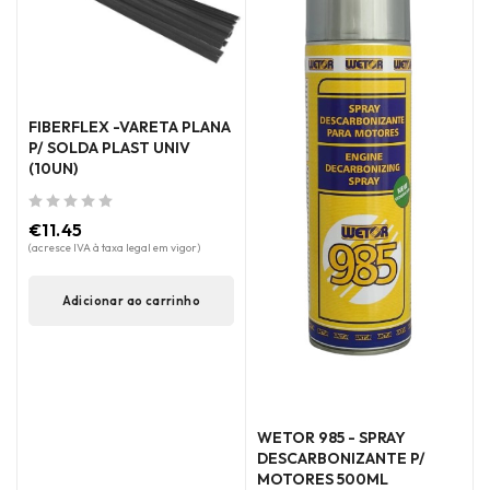
FIBERFLEX -VARETA PLANA
P/ SOLDA PLAST UNIV
(10UN)
de 5
€
11.45
(acresce IVA à taxa legal em vigor)
Adicionar ao carrinho
WETOR 985 - SPRAY
DESCARBONIZANTE P/
MOTORES 500ML