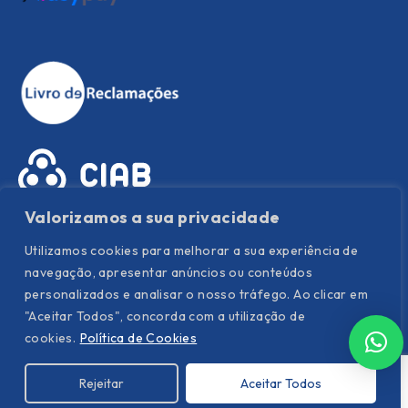
Valorizamos a sua privacidade
Utilizamos cookies para melhorar a sua experiência de
navegação, apresentar anúncios ou conteúdos
personalizados e analisar o nosso tráfego. Ao clicar em
"Aceitar Todos", concorda com a utilização de
Política de Privacidade
|
Política de Cookies
|
Termos e
cookies.
Política de Cookies
condições
Rejeitar
Aceitar Todos
©
Hispanor
. All Rights Reserved. Powered by YOUNIK