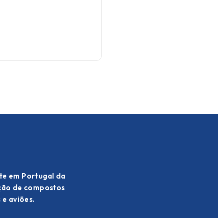
te em Portugal da
ação de compostos
 e aviões.