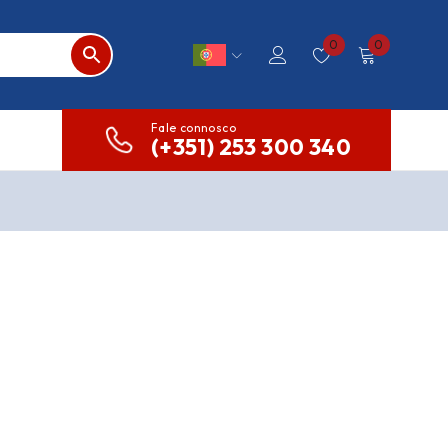
0
0
Fale connosco
(+351) 253 300 340