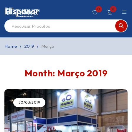
0
0
Home
/
2019
/
Março
Month: Março 2019
30/03/2019