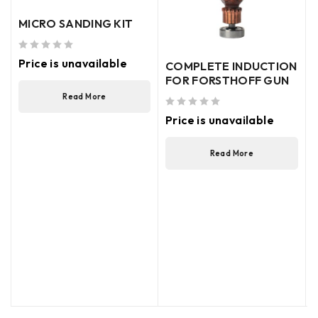
MICRO SANDING KIT
out of 5
Price is unavailable
COMPLETE INDUCTION
FOR FORSTHOFF GUN
Read More
out of 5
Price is unavailable
Read More
out of 5
(