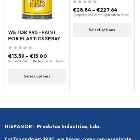
out of 5
€
28.84
–
€
227.64
out of 5
(Subject to VAT at the legal rate in force)
(
Select options
WETOR 995 -PAINT
FOR PLASTICS SPRAY
out of 5
€
13.59
–
€
15.00
(Subject to VAT at the legal rate in force)
Select options
HISPANOR - Produtos Industrias, Lda.
Foi fundada em 1980, em Braga, como representante