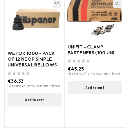
UNIFIT - CLAMP
FASTENERS (100 UN)
WETOR 1000 - PACK
OF 12 NEOP SIMPLE
out of 5
UNIVERSAL BELLOWS
out of 5
€
45.25
(
(Subject to VAT at the legal rate in force)
out of 5
€
36.33
(Subject to VAT at the legal rate in force)
Add to cart
Add to cart