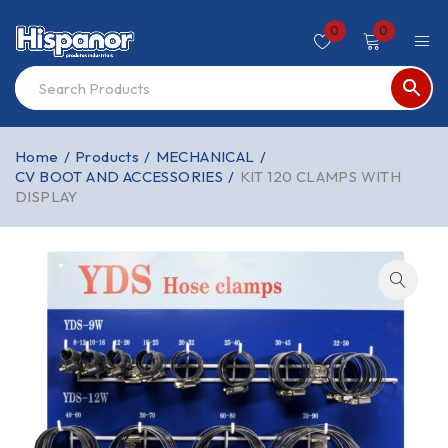
0
0
Home
/
Products
/
MECHANICAL
/
CV BOOT AND ACCESSORIES
/
KIT 120 CLAMPS WITH
DISPLAY