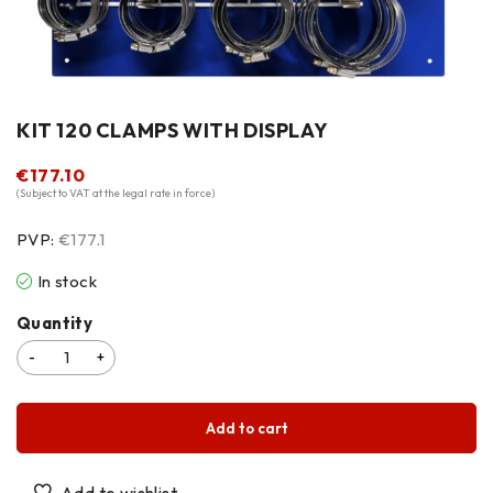
KIT 120 CLAMPS WITH DISPLAY
€
177.10
(Subject to VAT at the legal rate in force)
PVP:
€177.1
In stock
Quantity
Add to cart