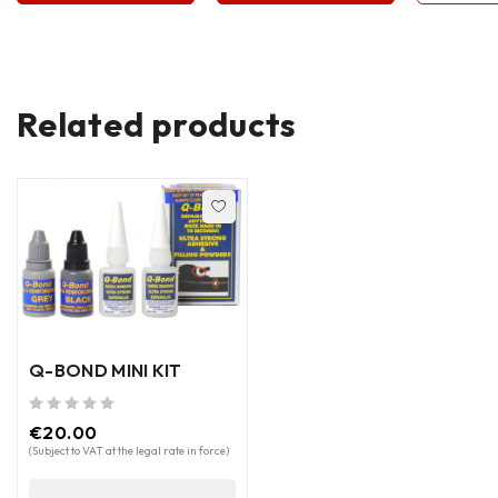
Related products
Q-BOND MINI KIT
out of 5
€
20.00
(Subject to VAT at the legal rate in force)