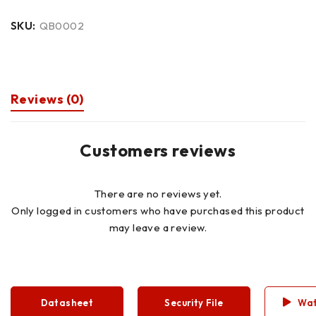
SKU:
QB0002
Reviews (0)
Customers reviews
There are no reviews yet.
Only logged in customers who have purchased this product
may leave a review.
Datasheet
Security File
Wat