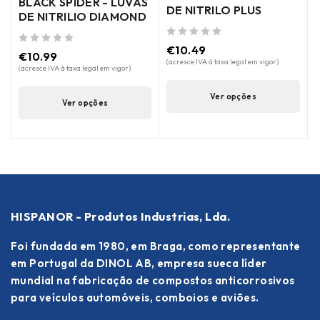
BLACK SPIDER - LUVAS
DE NITRILO PLUS
DE NITRILIO DIAMOND
de 5
€
10.49
de 5
de 5
€
10.99
(acresce IVA à taxa legal em vigor)
(acresce IVA à taxa legal em vigor)
(
Ver opções
Ver opções
HISPANOR - Produtos Industrias, Lda.
Foi fundada em 1980, em Braga, como representante
em Portugal da DINOL AB, empresa sueca líder
mundial na fabricação de compostos anticorrosivos
para veículos automóveis, comboios e aviões.