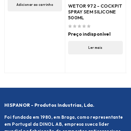
Adicionar ao carrinho
WETOR 972 - COCKPIT
SPRAY SEM SILICONE
500ML
de 5
(
de 5
Preço indisponível
Ler mais
HISPANOR - Produtos Industrias, Lda.
Foi fundada em 1980, em Braga, como representante
em Portugal da DINOL AB, empresa sueca líder