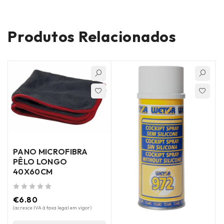
Produtos Relacionados
PANO MICROFIBRA
PÊLO LONGO
40X60CM
de 5
€
6.80
(acresce IVA à taxa legal em vigor)