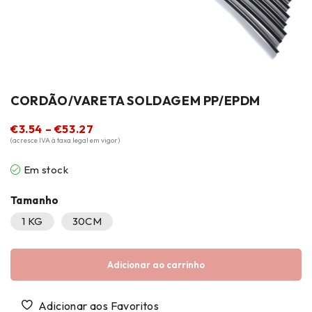
CORDÃO/VARETA SOLDAGEM PP/EPDM
€
3.54
–
€
53.27
(acresce IVA à taxa legal em vigor)
Em stock
Tamanho
1 KG
30CM
Adicionar ao carrinho