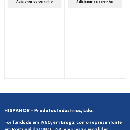
Adicionar ao carrinho
Adicionar ao carrinho
de 5
(
HISPANOR - Produtos Industrias, Lda.
Foi fundada em 1980, em Braga, como representante
em Portugal da DINOL AB, empresa sueca líder