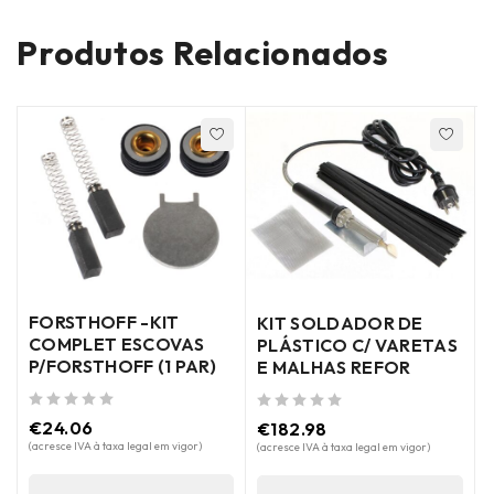
Produtos Relacionados
FORSTHOFF -KIT
KIT SOLDADOR DE
COMPLET ESCOVAS
5
PLÁSTICO C/ VARETAS
P/FORSTHOFF (1 PAR)
E MALHAS REFOR
de 5
de 5
€
24.06
€
182.98
(acresce IVA à taxa legal em vigor)
(acresce IVA à taxa legal em vigor)