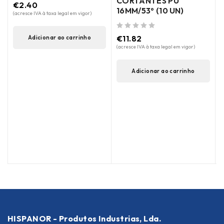
CORTANTES PU
€
2.40
16MM/53º (10 UN)
de 5
(acresce IVA à taxa legal em vigor)
(
de 5
€
11.82
Adicionar ao carrinho
(acresce IVA à taxa legal em vigor)
Adicionar ao carrinho
HISPANOR - Produtos Industrias, Lda.