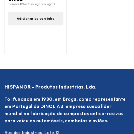
(acresce IVA à taxa legal em vigor)
de 5
(
Adicionar ao carrinho
HISPANOR - Produtos Industrias, Lda.
Foi fundada em 1980, em Braga, como representante
em Portugal da DINOL AB, empresa sueca líder
mundial na fabricação de compostos anticorrosivos
para veículos automóveis, comboios e aviões.
Rua das Indústrias, Lote 12