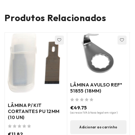
Produtos Relacionados
LÂMINA AVULSO REFª
51855 (18MM)
LÂMINA P/ KIT
de 5
€
49.75
CORTANTES PU 12MM
(acresce IVA à taxa legal em vigor)
(10 UN)
Adicionar ao carrinho
de 5
€
11.82