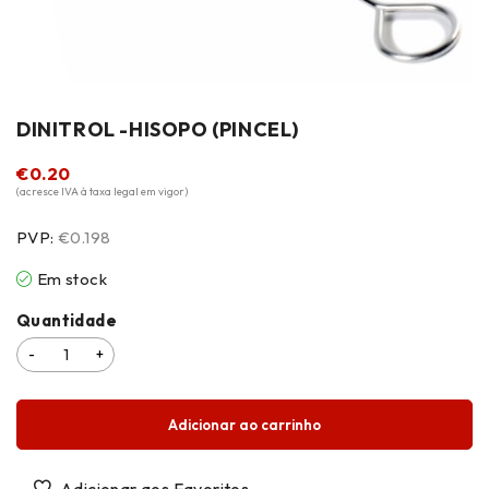
DINITROL -HISOPO (PINCEL)
€
0.20
(acresce IVA à taxa legal em vigor)
PVP:
€0.198
Em stock
Quantidade
Adicionar ao carrinho