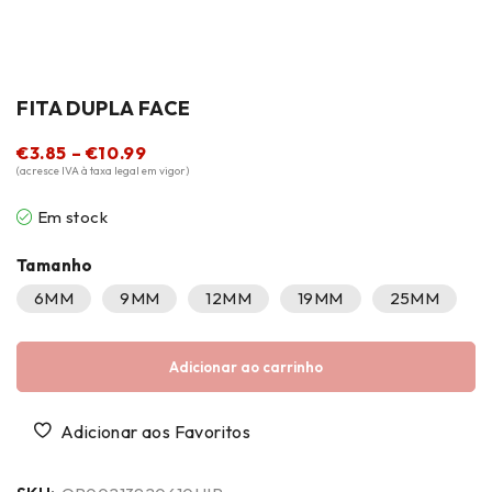
FITA DUPLA FACE
€
3.85
–
€
10.99
(acresce IVA à taxa legal em vigor)
Em stock
Tamanho
6MM
9MM
12MM
19MM
25MM
Adicionar ao carrinho