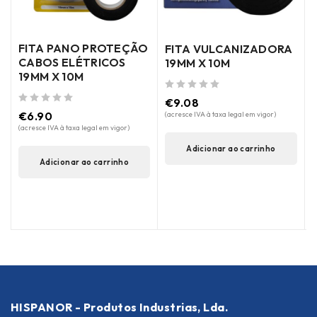
FITA PANO PROTEÇÃO
FITA VULCANIZADORA
CABOS ELÉTRICOS
19MM X 10M
19MM X 10M
de 5
de 5
(
€
9.08
de 5
€
6.90
(acresce IVA à taxa legal em vigor)
(acresce IVA à taxa legal em vigor)
Adicionar ao carrinho
Adicionar ao carrinho
HISPANOR - Produtos Industrias, Lda.