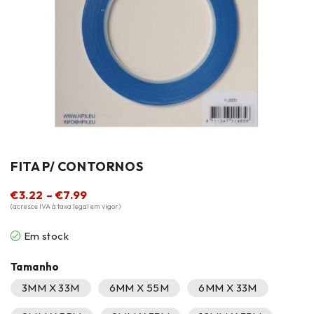
FITA P/ CONTORNOS
€
3.22
–
€
7.99
(acresce IVA à taxa legal em vigor)
Em stock
Tamanho
3MM X 33M
6MM X 55M
6MM X 33M