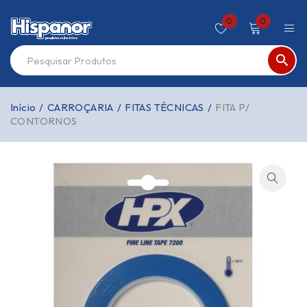
0
0
Início
/
CARROÇARIA
/
FITAS TÉCNICAS
/
FITA P/
CONTORNOS