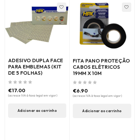
ADESIVO DUPLA FACE
FITA PANO PROTEÇÃO
PARA EMBLEMAS (KIT
CABOS ELÉTRICOS
DE 5 FOLHAS)
19MM X 10M
de 5
de 5
€
17.00
€
6.90
(acresce IVA à taxa legal em vigor)
(acresce IVA à taxa legal em vigor)
Adicionar ao carrinho
Adicionar ao carrinho
de 5
(