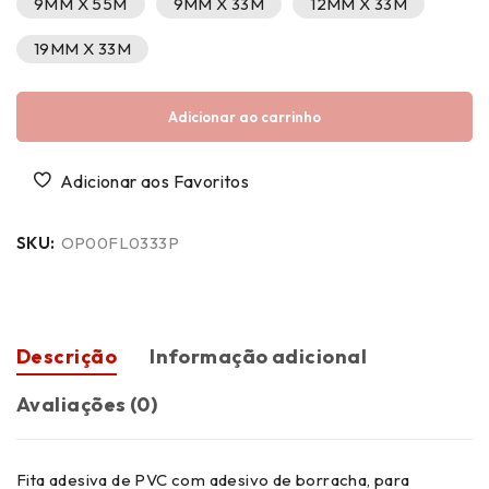
9MM X 55M
9MM X 33M
12MM X 33M
19MM X 33M
Adicionar ao carrinho
SKU:
OP00FL0333P
Descrição
Informação adicional
Avaliações (0)
Fita adesiva de PVC com adesivo de borracha, para