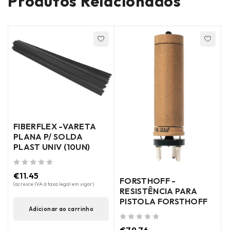
Produtos Relacionados
FIBERFLEX -VARETA
PLANA P/ SOLDA
PLAST UNIV (10UN)
de 5
€
11.45
FORSTHOFF -
de 5
(acresce IVA à taxa legal em vigor)
RESISTÊNCIA PARA
PISTOLA FORSTHOFF
Adicionar ao carrinho
de 5