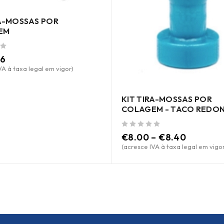
RA-MOSSAS POR
EM
66
VA à taxa legal em vigor)
KIT TIRA-MOSSAS POR
COLAGEM - TACO REDO
de 5
€
8.00
–
€
8.40
(acresce IVA à taxa legal em vigor