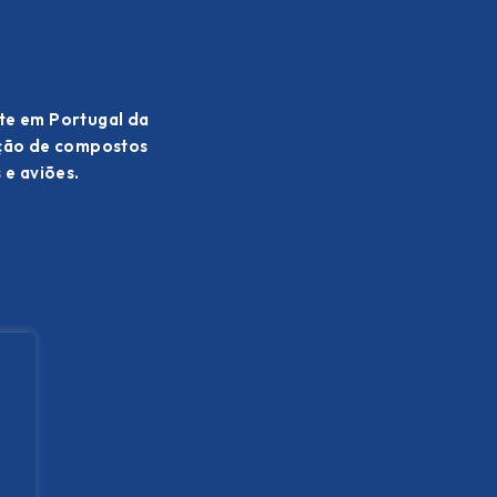
te em Portugal da
ação de compostos
 e aviões.