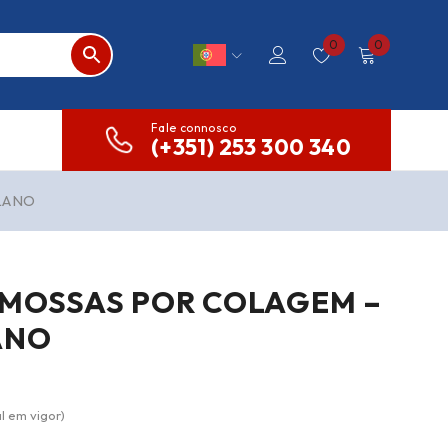
0
0
Fale connosco
(+351) 253 300 340
PLANO
-MOSSAS POR COLAGEM –
ANO
l em vigor)