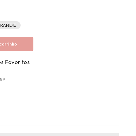
RANDE
carrinho
5P