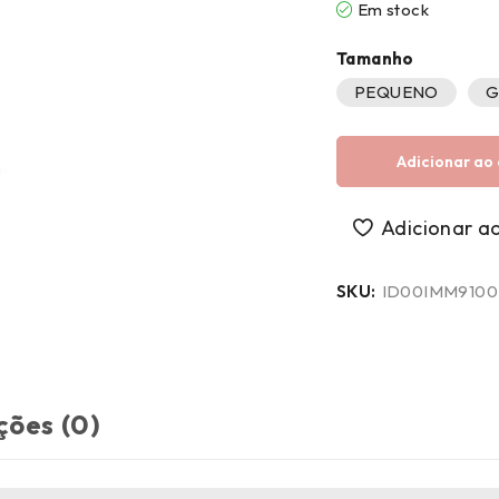
Em stock
Tamanho
PEQUENO
G
Adicionar ao 
SKU:
ID00IMM9100
ções (0)