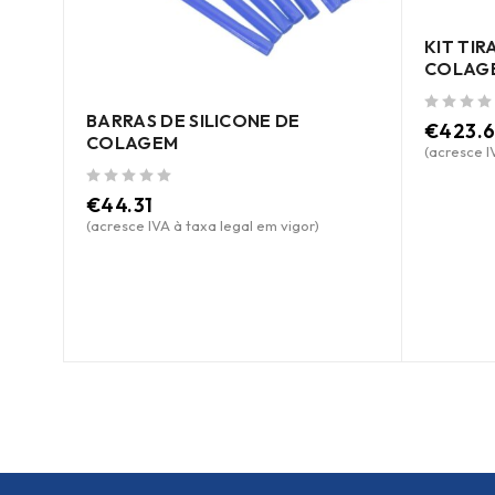
KIT TI
COLAG
BARRAS DE SILICONE DE
de 5
€
423.
COLAGEM
(acresce I
de 5
€
44.31
(acresce IVA à taxa legal em vigor)
O