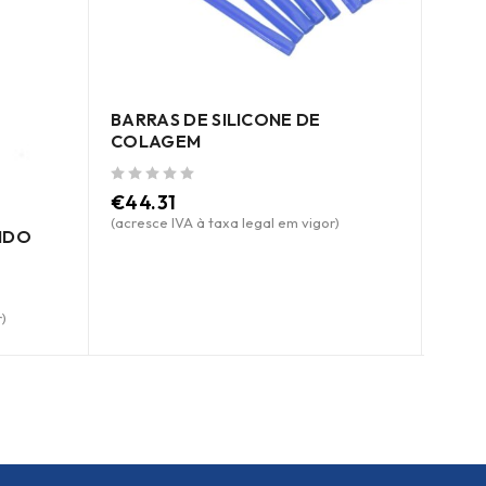
KIT 
COL
BARRAS DE SILICONE DE
de 5
€
42
COLAGEM
(acres
de 5
€
44.31
(acresce IVA à taxa legal em vigor)
NDO
)