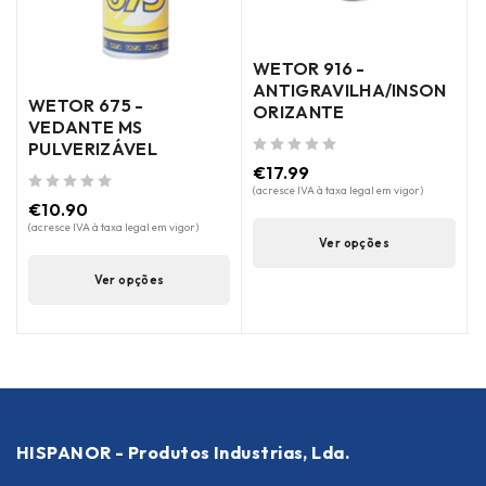
de 5
WETOR 916 -
ANTIGRAVILHA/INSON
WETOR 675 -
ORIZANTE
VEDANTE MS
PULVERIZÁVEL
de 5
€
17.99
(acresce IVA à taxa legal em vigor)
de 5
€
10.90
(acresce IVA à taxa legal em vigor)
Ver opções
Ver opções
HISPANOR - Produtos Industrias, Lda.