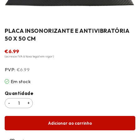
PLACA INSONORIZANTE E ANTIVIBRATÓRIA
50 X 50 CM
€
6.99
(acresce IVA à taxa legal em vigor)
PVP:
€6.99
Em stock
Quantidade
Adicionar ao carrinho