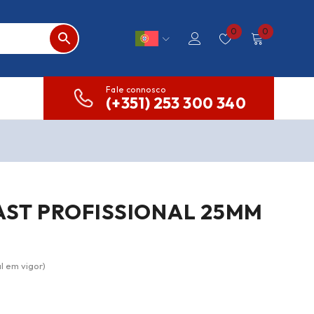
0
0
Fale connosco
(+351) 253 300 340
AST PROFISSIONAL 25MM
l em vigor)