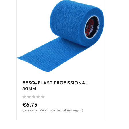
RESQ-PLAST PROFISSIONAL
50MM
de 5
€
6.75
(acresce IVA à taxa legal em vigor)