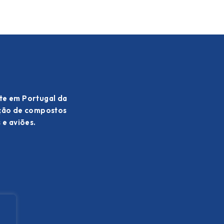
te em Portugal da
ação de compostos
 e aviões.