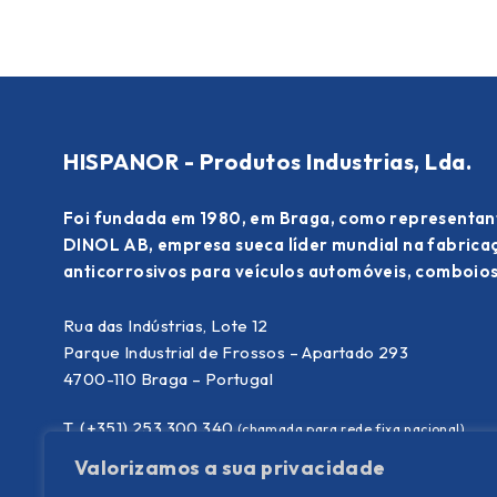
HISPANOR - Produtos Industrias, Lda.
Foi fundada em 1980, em Braga, como representan
DINOL AB, empresa sueca líder mundial na fabric
anticorrosivos para veículos automóveis, comboios
Rua das Indústrias, Lote 12
Parque Industrial de Frossos – Apartado 293
4700-110 Braga – Portugal
T. (+351) 253 300 340
(chamada para rede fixa nacional)
E.
info@hispanor.pt
Valorizamos a sua privacidade