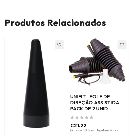
Produtos Relacionados
UNIFIT -FOLE DE
DIREÇÃO ASSISTIDA
PACK DE 2 UNID
de 5
de 5
(
€
21.22
(acresce IVA à taxa legal em vigor)