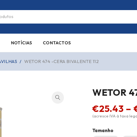
S
NOTÍCIAS
CONTACTOS
AVILHAS
/
WETOR 474 -CERA BIVALENTE 112
WETOR 47
€
25.43
–
(acresce IVA à taxa lega
Tamanho