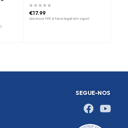
DINI
OCO
de 5
€
17.99
(acresce IVA à taxa legal em vigor)
de 5
)
Preç
SEGUE-NOS