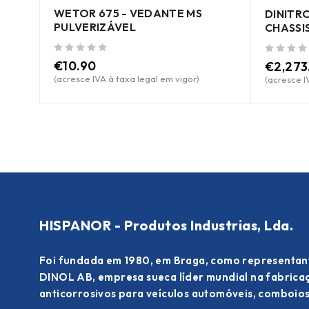
WETOR 675 - VEDANTE MS
DINITRO
PULVERIZÁVEL
CHASSI
de 5
de 5
€
10.90
€
2,273
(acresce IVA à taxa legal em vigor)
(acresce I
HISPANOR - Produtos Industrias, Lda.
Foi fundada em 1980, em Braga, como representan
DINOL AB, empresa sueca líder mundial na fabric
anticorrosivos para veículos automóveis, comboios