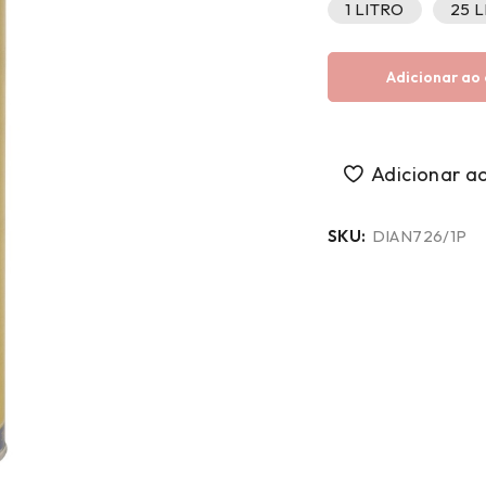
1 LITRO
25 
Adicionar ao 
SKU:
DIAN726/1P