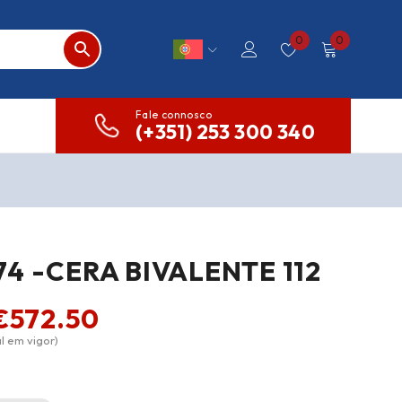
0
0
Fale connosco
(+351) 253 300 340
4 -CERA BIVALENTE 112
€
572.50
l em vigor)