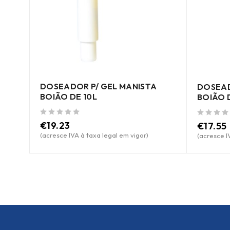
DOSEADOR P/ GEL MANISTA
 10L
DOSEAD
BOIÃO DE 10L
BOIÃO 
de 5
de 5
€
19.23
€
17.55
(acresce IVA à taxa legal em vigor)
(acresce I