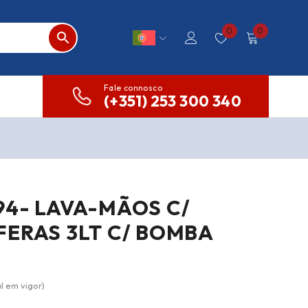
0
0
Fale connosco
(+351) 253 300 340
94- LAVA-MÃOS C/
FERAS 3LT C/ BOMBA
l em vigor)