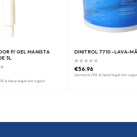
OR P/ GEL MANISTA
DINITROL 7710 -LAVA-MÃ
DE 3L
de 5
€
56.96
(acresce IVA à taxa legal em vigor
VA à taxa legal em vigor)