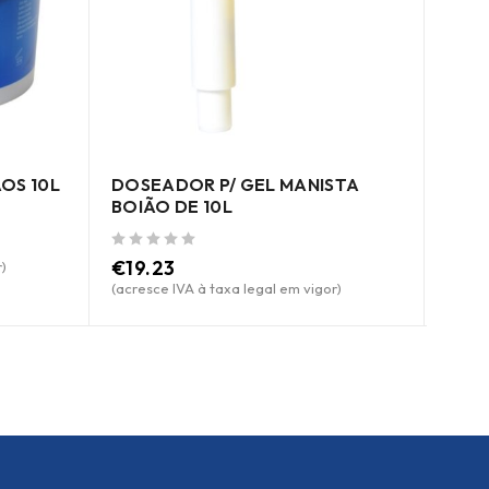
OS 10L
DOSEADOR P/ GEL MANISTA
DOS
BOIÃO DE 10L
BOIÃ
de 5
de 5
€
19.23
€
17
)
(acresce IVA à taxa legal em vigor)
(acres