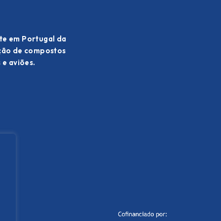
te em Portugal da
ação de compostos
 e aviões.