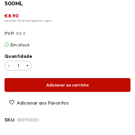
500ML
€
8.90
(acresce IVA à taxa legal em vigor)
PVP:
€8.9
Em stock
Quantidade
Adicionar ao carrinho
SKU:
100110051