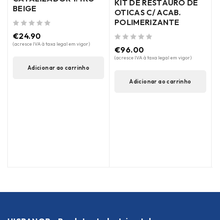
KIT DE RESTAURO DE
BEIGE
OTICAS C/ ACAB.
POLIMERIZANTE
de 5
de 5
(
€
24.90
(acresce IVA à taxa legal em vigor)
de 5
€
96.00
(acresce IVA à taxa legal em vigor)
Adicionar ao carrinho
Adicionar ao carrinho