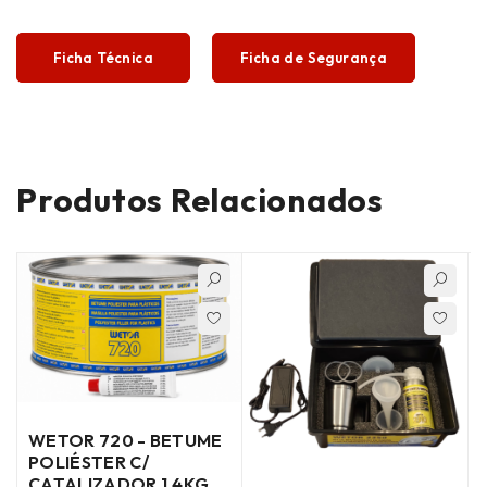
Ficha Técnica
Ficha de Segurança
Produtos Relacionados
WETOR 720 - BETUME
POLIÉSTER C/
E
CATALIZADOR 1.4KG