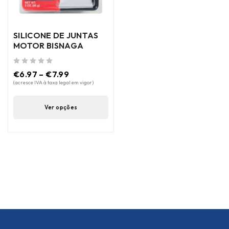
SILICONE DE JUNTAS
MOTOR BISNAGA
de 5
€
6.97
–
€
7.99
(acresce IVA à taxa legal em vigor)
Ver opções