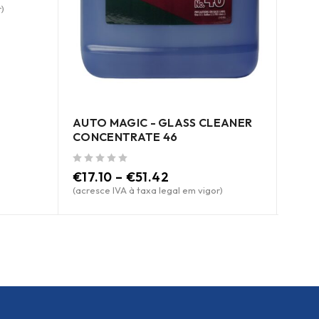
ACE
)
TOR
de 5
€
13
(acres
AUTO MAGIC - GLASS CLEANER
CONCENTRATE 46
de 5
€
17.10
–
€
51.42
(acresce IVA à taxa legal em vigor)