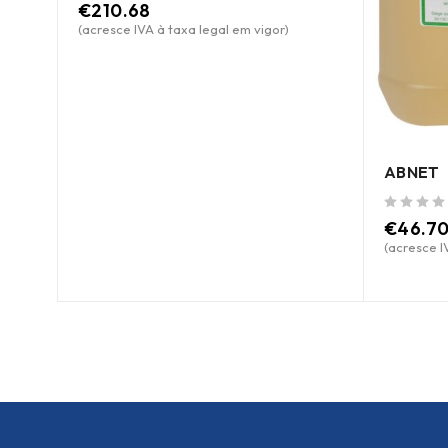
€
210.68
(acresce IVA à taxa legal em vigor)
-
ABNET
de 5
€
46.7
(acresce I