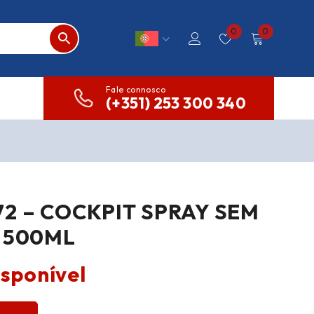
0
0
Fale connosco
(+351) 253 300 340
2 – COCKPIT SPRAY SEM
 500ML
isponível