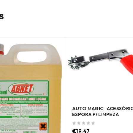
s
AUTO MAGIC -ACESSÓRI
ESPORA P/ LIMPEZA
de 5
€
19.47