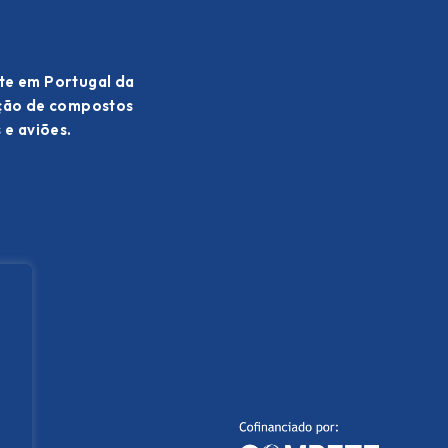
te em Portugal da
ação de compostos
 e aviões.