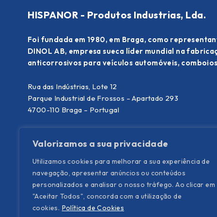
HISPANOR - Produtos Industrias, Lda.
Foi fundada em 1980, em Braga, como representan
DINOL AB, empresa sueca líder mundial na fabric
anticorrosivos para veículos automóveis, comboios
Rua das Indústrias, Lote 12
Parque Industrial de Frossos – Apartado 293
4700-110 Braga – Portugal
T. (+351) 253 300 340
(chamada para rede fixa nacional)
Valorizamos a sua privacidade
E.
info@hispanor.pt
Utilizamos cookies para melhorar a sua experiência de
navegação, apresentar anúncios ou conteúdos
personalizados e analisar o nosso tráfego. Ao clicar em
"Aceitar Todos", concorda com a utilização de
cookies.
Política de Cookies