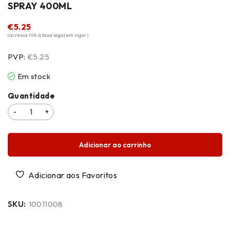
SPRAY 400ML
€
5.25
(acresce IVA à taxa legal em vigor)
PVP:
€5.25
Em stock
Quantidade
Adicionar ao carrinho
SKU:
10011008