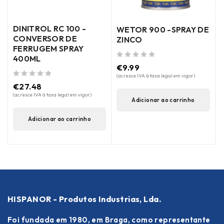
DINITROL RC 100 -
E
WETOR 900 -SPRAY DE
CONVERSOR DE
ZINCO
FERRUGEM SPRAY
400ML
de 5
€
9.99
de 5
(acresce IVA à taxa legal em vigor)
de 5
€
27.48
(
(acresce IVA à taxa legal em vigor)
Adicionar ao carrinho
Adicionar ao carrinho
HISPANOR - Produtos Industrias, Lda.
Foi fundada em 1980, em Braga, como representante