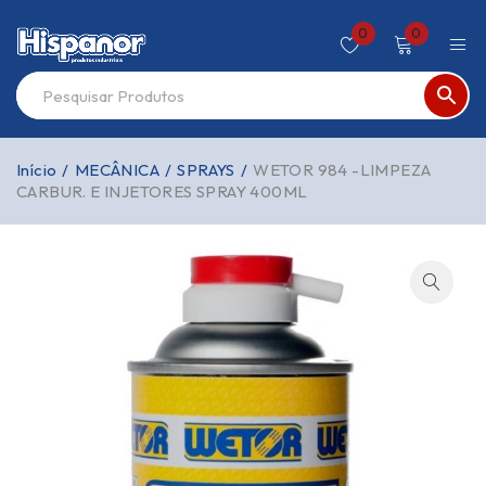
0
0
Início
/
MECÂNICA
/
SPRAYS
/
WETOR 984 -LIMPEZA
CARBUR. E INJETORES SPRAY 400ML