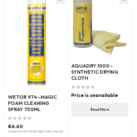
AQUADRY 1000 -
SYNTHETIC DRYING
CLOTH
out of 5
Price is unavailable
WETOR 974 -MAGIC
FOAM CLEANING
SPRAY 750ML
Read More
out of 5
out of 5
€
6.60
(Subject to VAT at the legal rate in force)
(