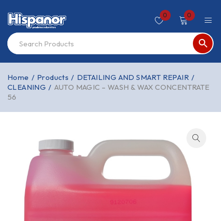
0
0
Home
/
Products
/
DETAILING AND SMART REPAIR
/
CLEANING
/
AUTO MAGIC – WASH & WAX CONCENTRATE
56