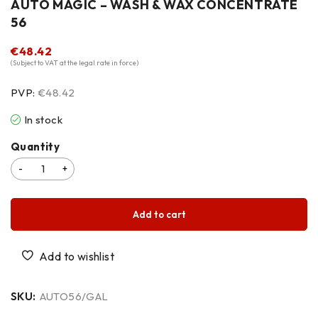
AUTO MAGIC – WASH & WAX CONCENTRATE
56
€
48.42
(Subject to VAT at the legal rate in force)
PVP:
€48.42
In stock
Quantity
Add to cart
SKU:
AUTO56/GAL