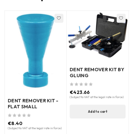
DENT REMOVER KIT BY
GLUING
S
out of 5
€
423.66
(Subject to VAT at the legal rate in force)
DENT REMOVER KIT -
out of 5
FLAT SMALL
(
Add to cart
out of 5
€
8.40
(Subject to VAT at the legal rate in force)