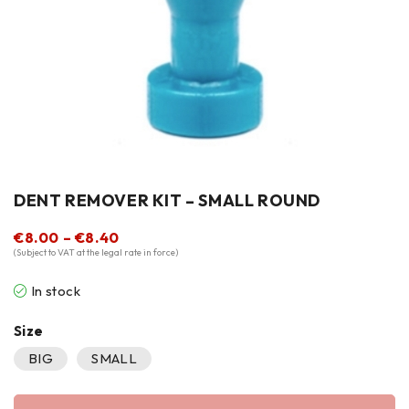
DENT REMOVER KIT – SMALL ROUND
€
8.00
–
€
8.40
(Subject to VAT at the legal rate in force)
In stock
Size
BIG
SMALL