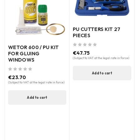
PU CUTTERS KIT 27
PIECES
WETOR 600 / PU KIT
out of 5
€
47.75
FOR GLUING
(Subject to VAT at the legal rate in force)
WINDOWS
Add to cart
out of 5
€
23.70
(Subject to VAT at the legal rate in force)
out of 5
(
Add to cart