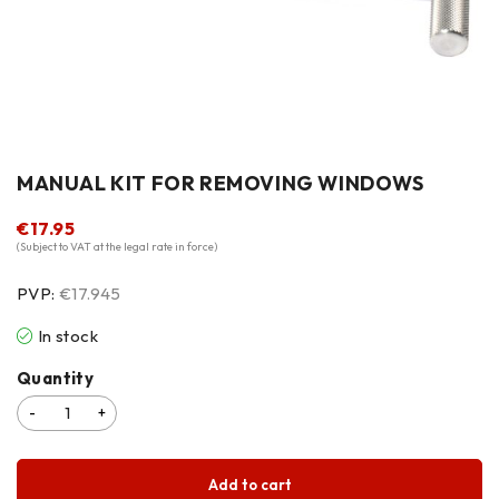
MANUAL KIT FOR REMOVING WINDOWS
€
17.95
(Subject to VAT at the legal rate in force)
PVP:
€17.945
In stock
Quantity
Add to cart