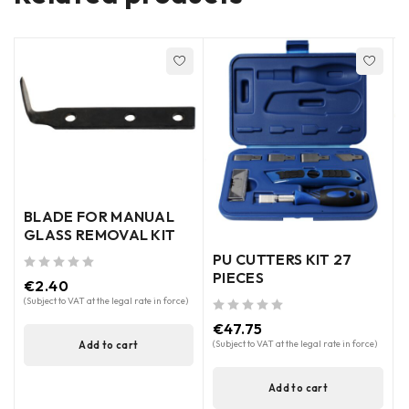
BLADE FOR MANUAL
GLASS REMOVAL KIT
PU CUTTERS KIT 27
out of 5
PIECES
out of 5
€
2.40
(Subject to VAT at the legal rate in force)
out of 5
€
47.75
(Subject to VAT at the legal rate in force)
Add to cart
Add to cart