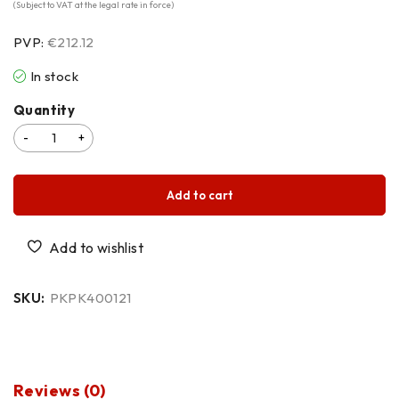
(Subject to VAT at the legal rate in force)
PVP:
€212.12
In stock
Quantity
Add to cart
SKU:
PKPK400121
Reviews (0)