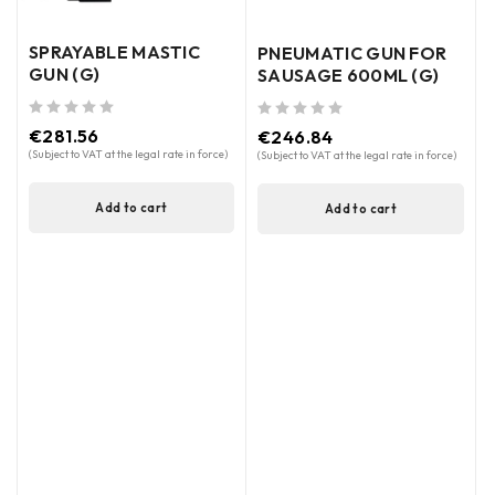
SPRAYABLE MASTIC
PNEUMATIC GUN FOR
GUN (G)
SAUSAGE 600ML (G)
out of 5
out of 5
€
281.56
€
246.84
(Subject to VAT at the legal rate in force)
(Subject to VAT at the legal rate in force)
Add to cart
Add to cart
out of 5
(