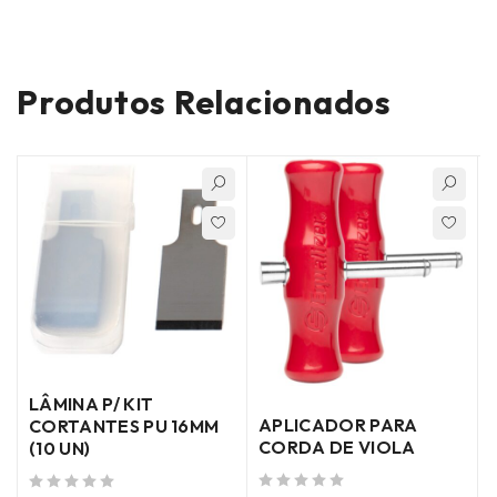
Produtos Relacionados
LÂMINA P/ KIT
APLICADOR PARA
CORTANTES PU 16MM
CORDA DE VIOLA
(10 UN)
de 5
de 5
de 5