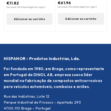
(
€
61.96
€
11.82
(acresce IVA à taxa legal em vigor)
(acresce IVA à taxa legal em vigor)
Adicionar ao carrinho
Adicionar ao carrinho
HISPANOR - Produtos Industrias, Lda.
Foi fundada em 1980, em Braga, como representante
em Portugal da DINOL AB, empresa sueca líder
mundial na fabricação de compostos anticorrosivos
para veículos automóveis, comboios e aviões.
Rua das Indústrias, Lote 12
Parque Industrial de Frossos – Apartado 293
4700-110 Braga – Portugal