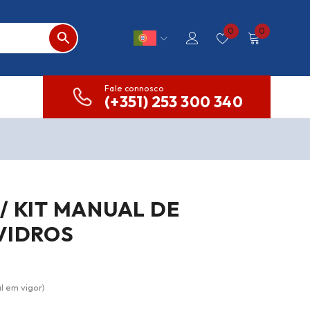
0
0
Fale connosco
(+351) 253 300 340
/ KIT MANUAL DE
VIDROS
l em vigor)