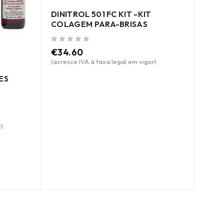
DINITROL 501 FC KIT -KIT
DINI
COLAGEM PARA-BRISAS
COLA
de 5
de 5
€
34.60
€
23
(acresce IVA à taxa legal em vigor)
(acres
ES
)