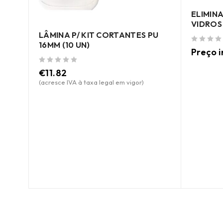
ELIMIN
VIDROS
LÂMINA P/ KIT CORTANTES PU
16MM (10 UN)
de 5
Preço i
de 5
€
11.82
(acresce IVA à taxa legal em vigor)
RIO