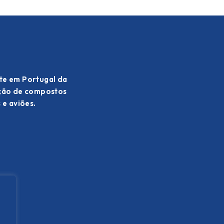
te em Portugal da
ação de compostos
 e aviões.