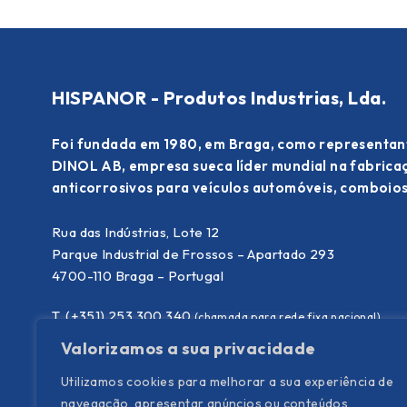
HISPANOR - Produtos Industrias, Lda.
Foi fundada em 1980, em Braga, como representan
DINOL AB, empresa sueca líder mundial na fabric
anticorrosivos para veículos automóveis, comboios
Rua das Indústrias, Lote 12
Parque Industrial de Frossos – Apartado 293
4700-110 Braga – Portugal
T. (+351) 253 300 340
(chamada para rede fixa nacional)
E.
info@hispanor.pt
Valorizamos a sua privacidade
Utilizamos cookies para melhorar a sua experiência de
navegação, apresentar anúncios ou conteúdos