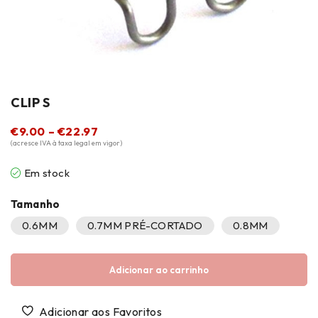
CLIP S
€
9.00
–
€
22.97
(acresce IVA à taxa legal em vigor)
Em stock
Tamanho
0.6MM
0.7MM PRÉ-CORTADO
0.8MM
Adicionar ao carrinho