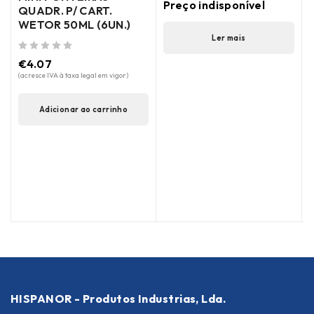
Preço indisponível
QUADR. P/ CART.
WETOR 50ML (6UN.)
Ler mais
de 5
€
4.07
(acresce IVA à taxa legal em vigor)
Adicionar ao carrinho
de 5
(
HISPANOR - Produtos Industrias, Lda.