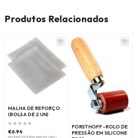
Produtos Relacionados
MALHA DE REFORÇO
(BOLSA DE 2 UN)
FORSTHOFF -ROLO DE
de 5
de 5
€
6.94
PRESSÃO EM SILICONE
(acresce IVA à taxa legal em vigor)