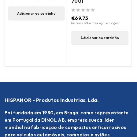
7001
Adicionar ao carrinho
de 5
€
69.75
(acresce IVA à taxa legal em vigor)
Adicionar ao carrinho
HISPANOR - Produtos Industrias, Lda.
Foi fundada em 1980, em Braga, como representante
em Portugal da DINOL AB, empresa sueca líder
mundial na fabricação de compostos anticorrosivos
para veículos automóveis, comboios e aviões.