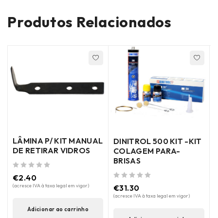
Produtos Relacionados
LÂMINA P/ KIT MANUAL
DINITROL 500 KIT -KIT
DE RETIRAR VIDROS
COLAGEM PARA-
BRISAS
de 5
€
2.40
de 5
(acresce IVA à taxa legal em vigor)
€
31.30
(acresce IVA à taxa legal em vigor)
Adicionar ao carrinho