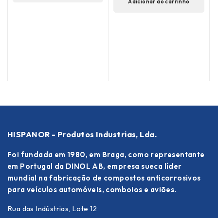
Adicionar ao carrinho
de 5
(
HISPANOR - Produtos Industrias, Lda.
Foi fundada em 1980, em Braga, como representante
em Portugal da DINOL AB, empresa sueca líder
mundial na fabricação de compostos anticorrosivos
para veículos automóveis, comboios e aviões.
Rua das Indústrias, Lote 12