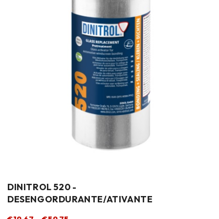
DINITROL 520 -
DESENGORDURANTE/ATIVANTE
€
19.67
–
€
59.75