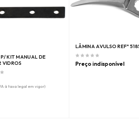
LÂMINA AVULSO REFª 518
 P/ KIT MANUAL DE
de 5
R VIDROS
Preço indisponível
VA à taxa legal em vigor)