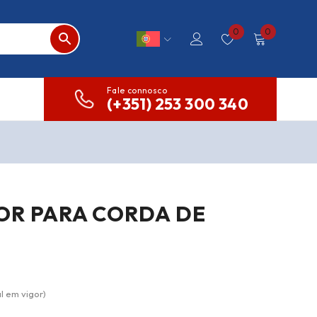
0
0
Fale connosco
(+351) 253 300 340
OR PARA CORDA DE
l em vigor)