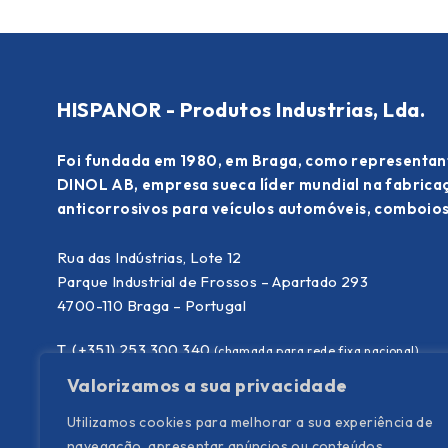
HISPANOR - Produtos Industrias, Lda.
Foi fundada em 1980, em Braga, como representan
DINOL AB, empresa sueca líder mundial na fabric
anticorrosivos para veículos automóveis, comboios
Rua das Indústrias, Lote 12
Parque Industrial de Frossos – Apartado 293
4700-110 Braga – Portugal
T. (+351) 253 300 340
(chamada para rede fixa nacional)
E.
info@hispanor.pt
Valorizamos a sua privacidade
Utilizamos cookies para melhorar a sua experiência de
navegação, apresentar anúncios ou conteúdos