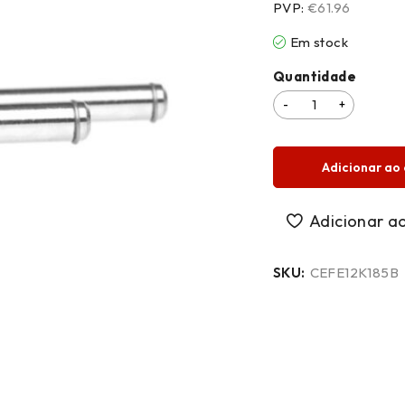
PVP:
€61.96
Em stock
Quantidade
Adicionar ao 
SKU:
CEFE12K185B