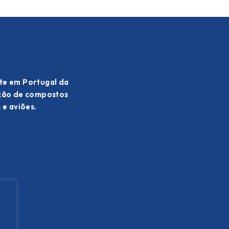
te em Portugal da
ação de compostos
 e aviões.