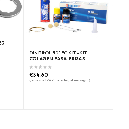
53
LÂMI
DINITROL 501 FC KIT -KIT
de 5
COLAGEM PARA-BRISAS
Preç
de 5
€
34.60
(acresce IVA à taxa legal em vigor)