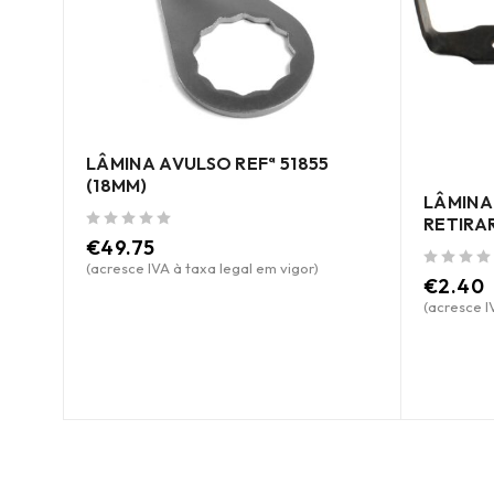
LÂMINA AVULSO REFª 51855
(18MM)
L.
LÂMINA
RETIRA
de 5
€
49.75
(acresce IVA à taxa legal em vigor)
de 5
€
2.40
(acresce I