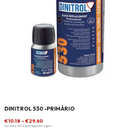
DINITROL 530 -PRIMÁRIO
€
10.18
–
€
29.60
(acresce IVA à taxa legal em vigor)