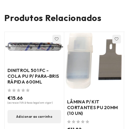
Produtos Relacionados
DINITROL 501 FC -
COLA PU P/ PARA-BRIS
RÁPIDA 600ML
de 5
€
15.66
LÂMINA P/ KIT
de 5
(acresce IVA à taxa legal em vigor)
CORTANTES PU 20MM
(10 UN)
Adicionar ao carrinho
de 5