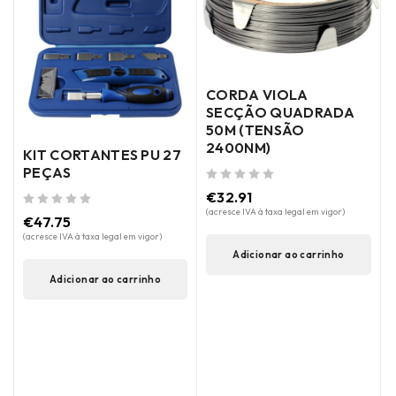
CORDA VIOLA
SECÇÃO QUADRADA
50M (TENSÃO
2400NM)
KIT CORTANTES PU 27
de 5
PEÇAS
de 5
€
32.91
(acresce IVA à taxa legal em vigor)
de 5
€
47.75
(acresce IVA à taxa legal em vigor)
Adicionar ao carrinho
Adicionar ao carrinho