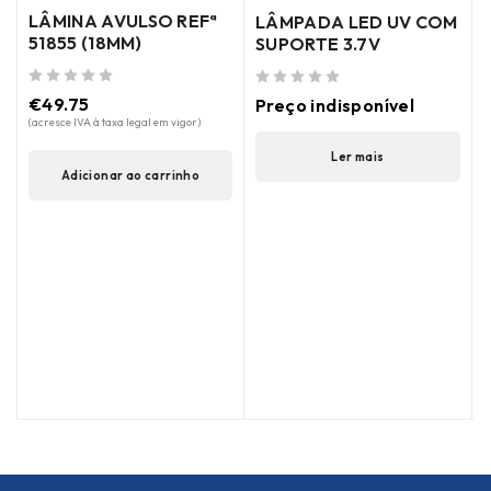
LÂMINA AVULSO REFª
LÂMPADA LED UV COM
51855 (18MM)
SUPORTE 3.7V
de 5
de 5
€
49.75
Preço indisponível
(acresce IVA à taxa legal em vigor)
de 5
Ler mais
(
Adicionar ao carrinho