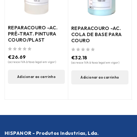
REPARACOURO -AC.
REPARACOURO -AC.
de 5
PRÉ-TRAT. PINTURA
COLA DE BASE PARA
(
COURO/PLAST
COURO
de 5
de 5
€
26.69
€
32.18
(acresce IVA à taxa legal em vigor)
(acresce IVA à taxa legal em vigor)
Adicionar ao carrinho
Adicionar ao carrinho
HISPANOR - Produtos Industrias, Lda.