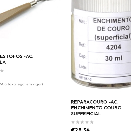
ESTOFOS -AC.
LA
VA à taxa legal em vigor)
REPARACOURO -AC.
ENCHIMENTO COURO
SUPERFICIAL
de 5
€
28.34