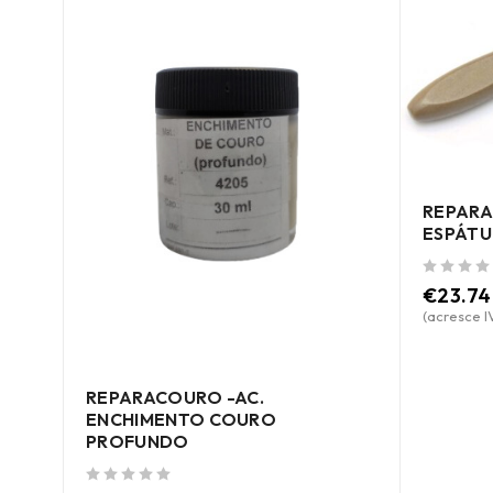
REPARA
ESPÁTU
de 5
€
23.74
(acresce I
REPARACOURO -AC.
ENCHIMENTO COURO
PROFUNDO
de 5