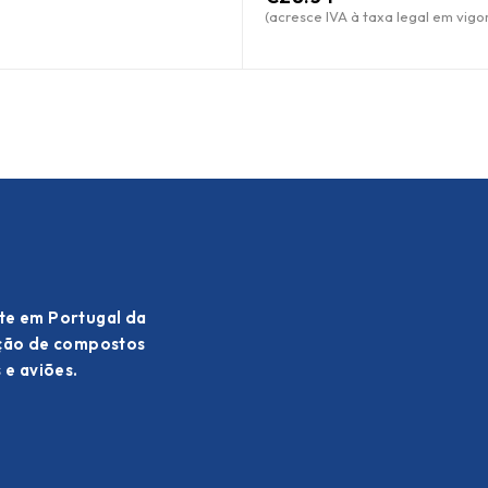
(acresce IVA à taxa legal em vigor
te em Portugal da
ação de compostos
 e aviões.