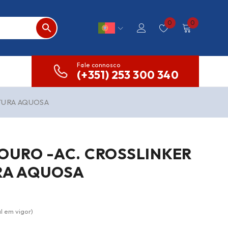
0
0
Fale connosco
(+351) 253 300 340
TURA AQUOSA
OURO -AC. CROSSLINKER
URA AQUOSA
l em vigor)