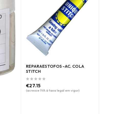
REPARAESTOFOS -AC. COLA
STITCH
de 5
€
27.15
ROLO
(acresce IVA à taxa legal em vigor)
P/ E
de 5
€
69
(acres