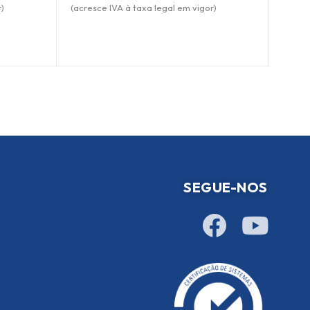
)
(acresce IVA à taxa legal em vigor)
SEGUE-NOS