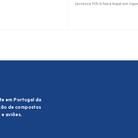
(acresce IVA à taxa legal em vigor
te em Portugal da
ação de compostos
 e aviões.