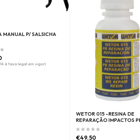
A MANUAL P/ SALSICHA
0
VA à taxa legal em vigor)
WETOR 015 -RESINA DE
REPARAÇÃO IMPACTOS P
de 5
€
49.50