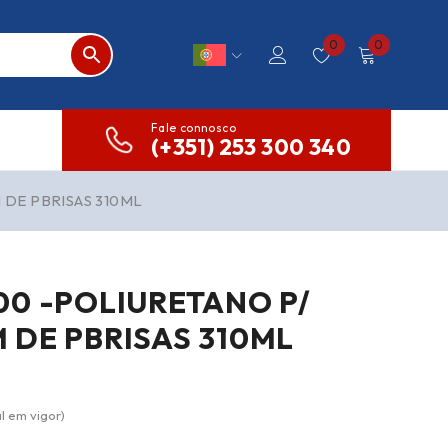
0
0
Fale connosco
(+351) 253 300 340
DE PBRISAS 310ML
00 -POLIURETANO P/
 DE PBRISAS 310ML
l em vigor)