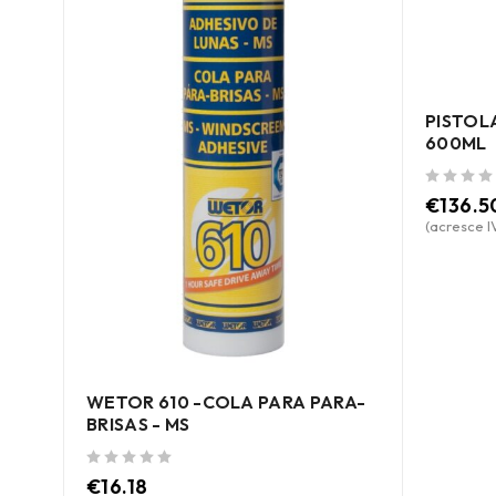
PISTOL
600ML
de 5
€
136.5
(acresce I
WETOR 610 -COLA PARA PARA-
BRISAS - MS
R
de 5
€
16.18