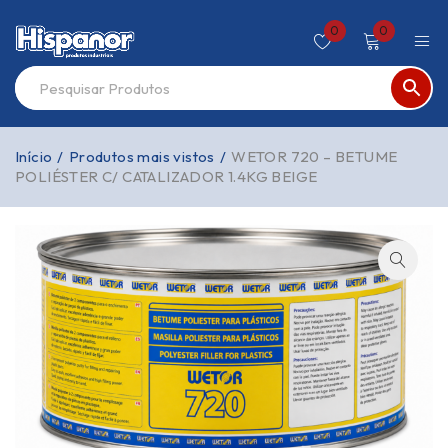
0
0
Início
/
Produtos mais vistos
/
WETOR 720 – BETUME
POLIÉSTER C/ CATALIZADOR 1.4KG BEIGE