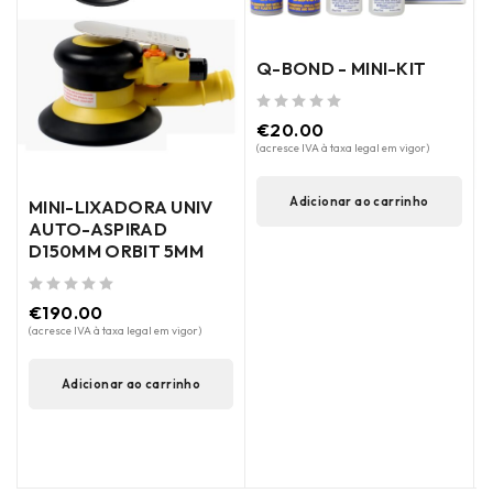
Q-BOND - MINI-KIT
E
de 5
€
20.00
(acresce IVA à taxa legal em vigor)
Adicionar ao carrinho
MINI-LIXADORA UNIV
AUTO-ASPIRAD
D150MM ORBIT 5MM
de 5
€
190.00
de 5
(acresce IVA à taxa legal em vigor)
(
Adicionar ao carrinho