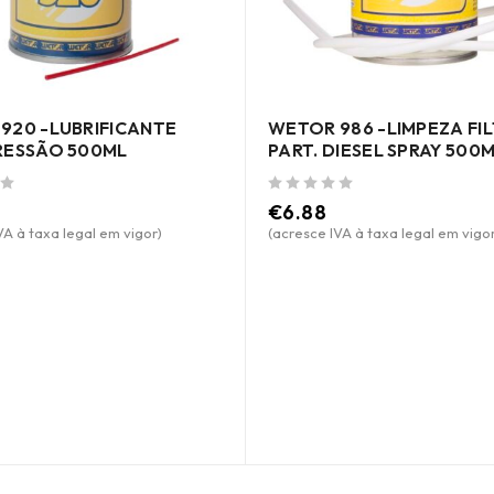
920 -LUBRIFICANTE
WETOR 986 -LIMPEZA FI
RESSÃO 500ML
PART. DIESEL SPRAY 500
de 5
€
6.88
VA à taxa legal em vigor)
(acresce IVA à taxa legal em vigor