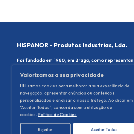
HISPANOR - Produtos Industrias, Lda.
Foi fundada em 1980, em Braga, como representan
DINOL AB, empresa sueca líder mundial na fabric
Valorizamos a sua privacidade
anticorrosivos para veículos automóveis, comboios
Utilizamos cookies para melhorar a sua experiência de
Rua das Indústrias, Lote 12
navegação, apresentar anúncios ou conteúdos
Parque Industrial de Frossos – Apartado 293
personalizados e analisar o nosso tráfego. Ao clicar em
4700-110 Braga – Portugal
"Aceitar Todos", concorda com a utilização de
cookies.
Política de Cookies
T. (+351) 253 300 340
(chamada para rede fixa nacional)
E.
info@hispanor.pt
Rejeitar
Aceitar Todos