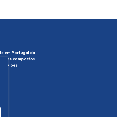
te em Portugal da
ação de compostos
 e aviões.