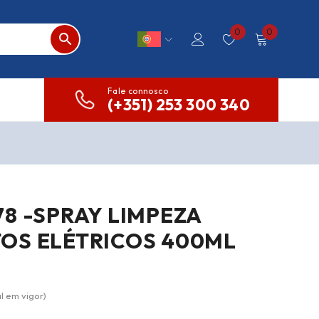
0
0
Fale connosco
(+351) 253 300 340
8 -SPRAY LIMPEZA
OS ELÉTRICOS 400ML
l em vigor)