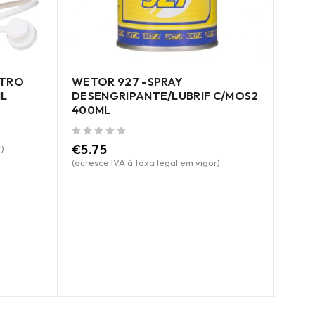
LTRO
WETOR 927 -SPRAY
WETO
ML
DESENGRIPANTE/LUBRIF C/MOS2
400
400ML
de 5
€
8.
de 5
€
5.75
)
(acres
(acresce IVA à taxa legal em vigor)