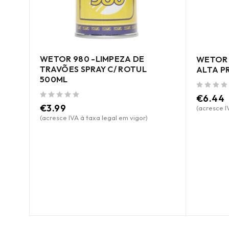
WETOR 980 -LIMPEZA DE
WETOR 
TRAVÕES SPRAY C/ ROTUL
ALTA P
500ML
de 5
€
6.44
de 5
€
3.99
(acresce I
(acresce IVA à taxa legal em vigor)
ORES