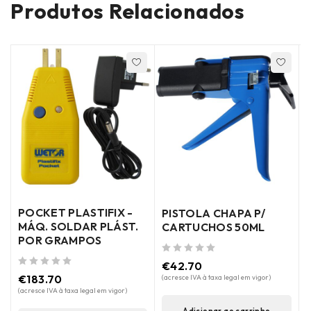
Produtos Relacionados
POCKET PLASTIFIX -
PISTOLA CHAPA P/
MÁQ. SOLDAR PLÁST.
CARTUCHOS 50ML
POR GRAMPOS
de 5
€
42.70
de 5
€
183.70
(acresce IVA à taxa legal em vigor)
(acresce IVA à taxa legal em vigor)
de 5