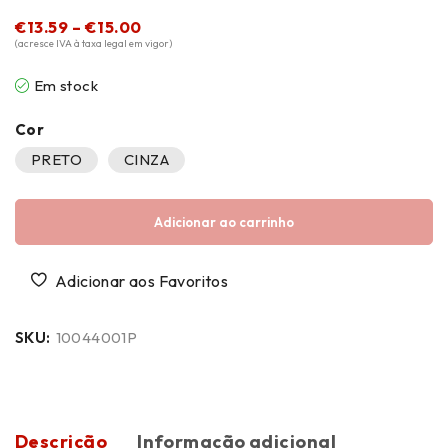
€
13.59
–
€
15.00
(acresce IVA à taxa legal em vigor)
Em stock
Cor
PRETO
CINZA
Adicionar ao carrinho
SKU:
10044001P
Descrição
Informação adicional