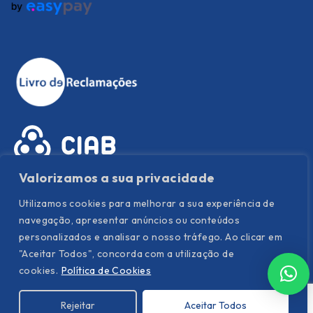
Valorizamos a sua privacidade
Utilizamos cookies para melhorar a sua experiência de
navegação, apresentar anúncios ou conteúdos
personalizados e analisar o nosso tráfego. Ao clicar em
"Aceitar Todos", concorda com a utilização de
Política de Privacidade
|
Política de Cookies
|
Termos e
cookies.
Política de Cookies
condições
Rejeitar
Aceitar Todos
©
Hispanor
. All Rights Reserved. Powered by YOUNIK