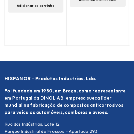
Adicionar ao carrinho
(
Adicionar ao carrinho
HISPANOR - Produtos Industrias, Lda.
Foi fundada em 1980, em Braga, como representante
em Portugal da DINOL AB, empresa sueca líder
mundial na fabricação de compostos anticorrosivos
para veículos automóveis, comboios e aviões.
Rua das Indústrias, Lote 12
Parque Industrial de Frossos – Apartado 293