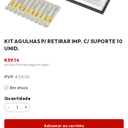
KIT AGULHAS P/ RETIRAR IMP. C/ SUPORTE 10
UNID.
€
59.14
(acresce IVA à taxa legal em vigor)
PVP:
€59.141
Em stock
Quantidade
Adicionar ao carrinho