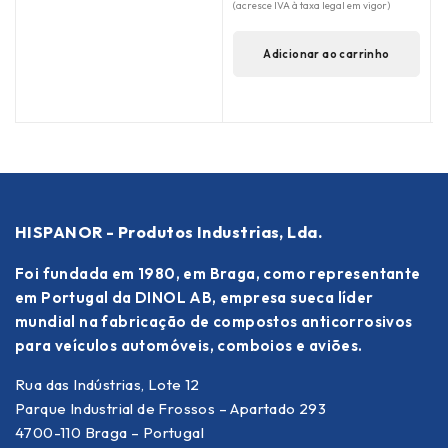
(acresce IVA à taxa legal em vigor)
(
Adicionar ao carrinho
HISPANOR - Produtos Industrias, Lda.
Foi fundada em 1980, em Braga, como representante
em Portugal da DINOL AB, empresa sueca líder
mundial na fabricação de compostos anticorrosivos
para veículos automóveis, comboios e aviões.
Rua das Indústrias, Lote 12
Parque Industrial de Frossos – Apartado 293
4700-110 Braga – Portugal