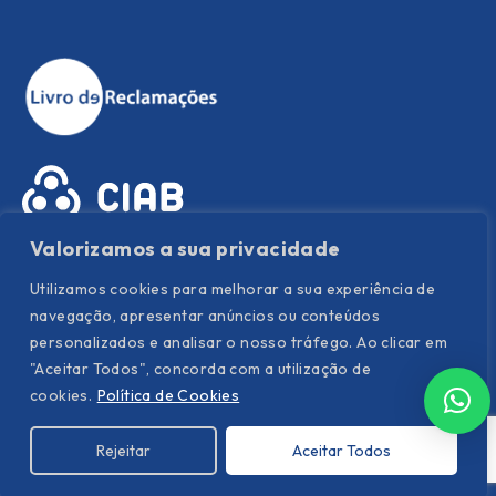
Valorizamos a sua privacidade
Utilizamos cookies para melhorar a sua experiência de
navegação, apresentar anúncios ou conteúdos
personalizados e analisar o nosso tráfego. Ao clicar em
"Aceitar Todos", concorda com a utilização de
Política de Privacidade
|
Política de Cookies
|
Termos e
cookies.
Política de Cookies
condições
Rejeitar
Aceitar Todos
©
Hispanor
. All Rights Reserved. Powered by YOUNIK