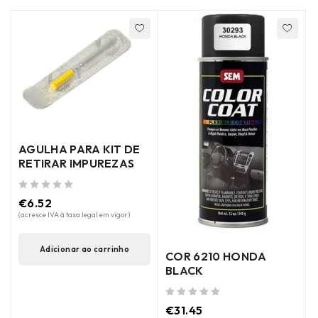
AGULHA PARA KIT DE
RETIRAR IMPUREZAS
de 5
€
6.52
(acresce IVA à taxa legal em vigor)
Adicionar ao carrinho
COR 6210 HONDA
BLACK
de 5
de 5
€
31.45