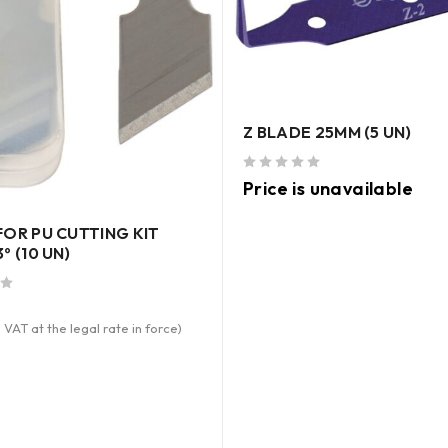
Z BLADE 25MM (5 UN)
out of 5
Price is unavailable
FOR PU CUTTING KIT
º (10 UN)
 VAT at the legal rate in force)