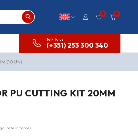
0
0
Talk to us
(+351) 253 300 340
M (10 UN)
R PU CUTTING KIT 20MM
gal rate in force)