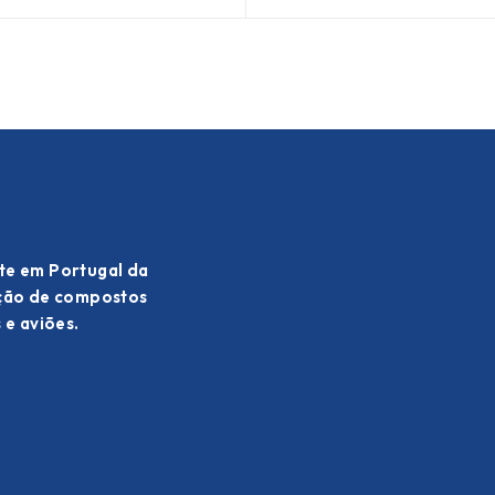
te em Portugal da
ação de compostos
 e aviões.