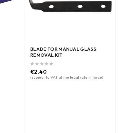
BLADE FOR MANUAL GLASS
REMOVAL KIT
out of 5
€
2.40
(Subject to VAT at the legal rate in force)
REAR
ROVE
out of 5
€
6.
(Subje