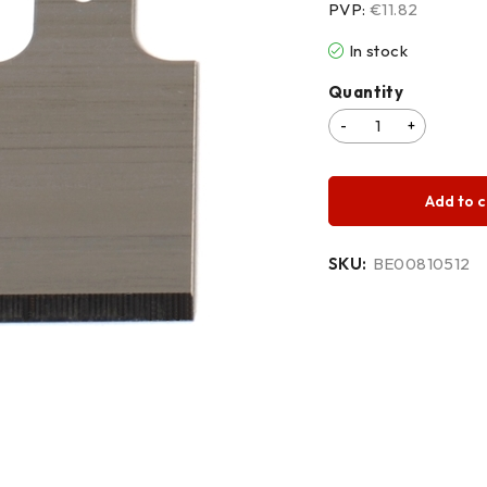
PVP:
€11.82
In stock
Quantity
Add to c
SKU:
BE00810512