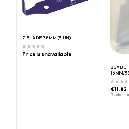
Z BLADE 38MM (5 UN)
out of 5
Price is unavailable
BLADE 
16MM/53
out of 5
€
11.82
ce)
(Subject to