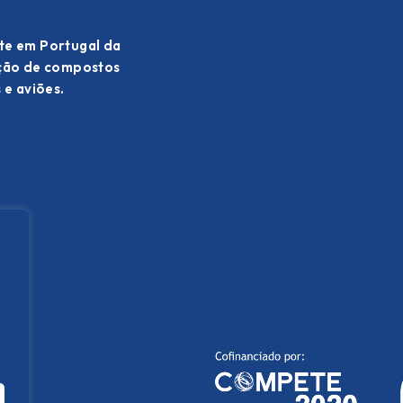
te em Portugal da
ação de compostos
 e aviões.