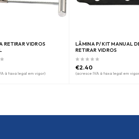
RA RETIRAR VIDROS
LÂMINA P/ KIT MANUAL D
L
RETIRAR VIDROS
de 5
€
2.40
VA à taxa legal em vigor)
(acresce IVA à taxa legal em vigor