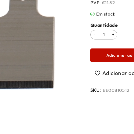
PVP:
€11.82
Em stock
Quantidade
Adicionar ao 
SKU:
BE00810512