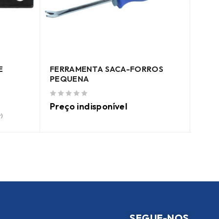
LÂMI
E
FERRAMENTA SACA-FORROS
de 5
PEQUENA
Preç
de 5
Preço indisponível
)
SEGUE-NOS