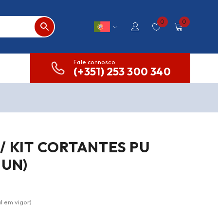
0
0
Fale connosco
(+351) 253 300 340
/ KIT CORTANTES PU
 UN)
l em vigor)