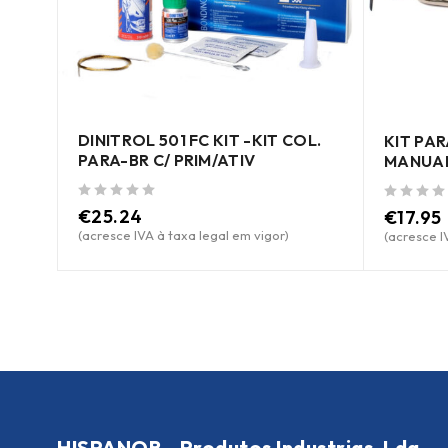
DINITROL 501 FC KIT -KIT COL.
DE
KIT PA
PARA-BR C/ PRIM/ATIV
S
MANUA
de 5
de 5
€
25.24
€
17.95
(acresce IVA à taxa legal em vigor)
(acresce I
HISPANOR - Produtos Industrias, Lda.