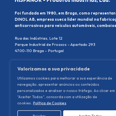
Foi fundada em 1980, em Braga, como representan
DINOL AB, empresa sueca líder mundial na fabric
anticorrosivos para veículos automóveis, comboios
Rua das Indústrias, Lote 12
Parque Industrial de Frossos – Apartado 293
4700-110 Braga – Portugal
T. (+351) 253 300 340
(chamada para rede fixa nacional)
Valorizamos a sua privacidade
E.
info@hispanor.pt
Utilizamos cookies para melhorar a sua experiência de
navegação, apresentar anúncios ou conteúdos
personalizados e analisar o nosso tráfego. Ao clicar em
"Aceitar Todos", concorda com a utilização de
cookies.
Política de Cookies